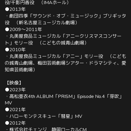
役/千影円香役 （IMAホ
ール）
●2013年
・劇団四季「サウンド・オブ・ミュージック」ブリギッタ
役 （新名古屋ミュージカル劇場）
●2009〜2011年
・丸美屋食品ミュージカ
ル「アニークリスマスコンサー
ト」モリー役 （こどもの城青山劇場）
●2010年
・丸美屋食品ミュージカル「アニー」モリー役 （こども
の城青山劇場、梅田芸術劇場シアター・ドラマシティ、愛
知県芸術劇場）
【映像】
●2023年
・高松亜衣4th ALBUM「PRISM」Episode No.4「芽吹」
MV
●2021年
・ハローモンテスキュー「彗星」MV
●2012年
・株式会社チェンジ 静岡ローカルCM