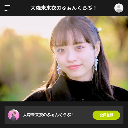
ロ
大森未来衣のふぁんくらぶ！
大森未来衣のふぁんくらぶ！
会員登録