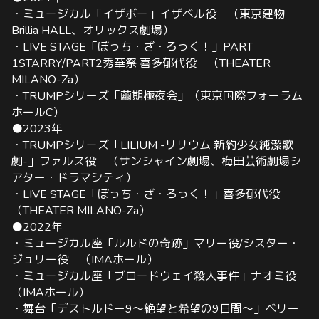
・ミュージカル「イザボー」イザベル役 （東京建物
Brillia HALL、オリックス劇場）
・LIVE STAGE「ぼっち・ざ・ろっく！」PART
1STARRY/PART2秀華祭 喜多郁代役 （THEATER
MILANO-Za）
・TRUMPシリーズ「繭期極夜会」（東京国際フォーラム
ホールC）
●2023年
・TRUMPシリーズ「LILIUM -リリウム 新約少女純潔歌
劇-」ファルス役 （サンシャイン劇場、梅田芸術劇場シ
アター・ドラマシティ）
・LIVE STAGE「ぼっち・ざ・ろっく！」喜多郁代役
（THEATER MILANO-Za）
●2022年
・ミュージカル座「ルルドの奇跡」マリー役/シスター・
ジュリー役 （IMAホール）
・ミュージカル座「ブロードウェイ殺人事件」ナオミ役
（IMAホール）
・舞台「デストルドー9〜絶望と希望の9日間〜」ベリー