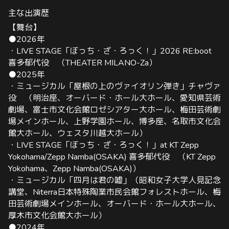
主な出演歴
【舞台】
●2026年
・
LIVE STAGE「ぼっち・ざ・ろっく！」2026 RE:boot
喜多郁代役 （
THEATER MILANO-Za）
●2025年
・ミュージカル「屋根の上のヴァイオリン弾き」チャヴァ
役 （明治座、オーバード・ホール大ホール、愛知県芸術
劇場、富士市文化会館ロゼシアター大ホール、梅田芸術劇
場メインホール、上野学園ホール、博多座、名取市文化会
館大ホール、ウェスタ川越大ホール）
・LIVE STAGE「ぼっち・ざ・ろっく！」
at KT Zepp
Yokohama/Zepp Namba(OSAKA) 喜多郁代役 （
KT Zepp
Yokohama、Zepp Namba(OSAKA)）
・ミュージカル「四月は君の嘘」（昭和女子大学人見記念
講堂、Niterra日本特殊陶業市民会館フォレストホール、梅
田芸術劇場メインホール、オーバード・ホール大ホール、
厚木市文化会館大ホール）
●2024年